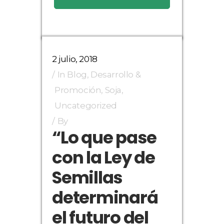
2 julio, 2018
In
Blog
,
Desarrollo &
Promoción
,
Soja
,
Uncategorized
By
“Lo que pase
con la Ley de
Semillas
determinará
el futuro del