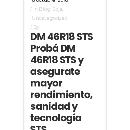
18 octubre, 2018
In
Blog
,
Soja
,
Uncategorized
By
DM 46R18 STS
Probá DM
46R18 STS y
asegurate
mayor
rendimiento,
sanidad y
tecnología
STS.