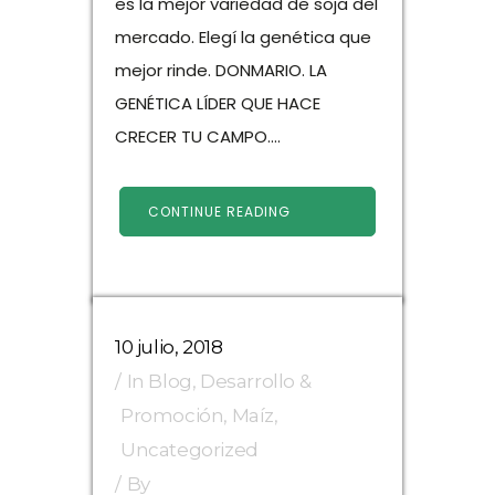
es la mejor variedad de soja del
mercado. Elegí la genética que
mejor rinde. DONMARIO. LA
GENÉTICA LÍDER QUE HACE
CRECER TU CAMPO....
CONTINUE READING
10 julio, 2018
In
Blog
,
Desarrollo &
Promoción
,
Maíz
,
Uncategorized
By